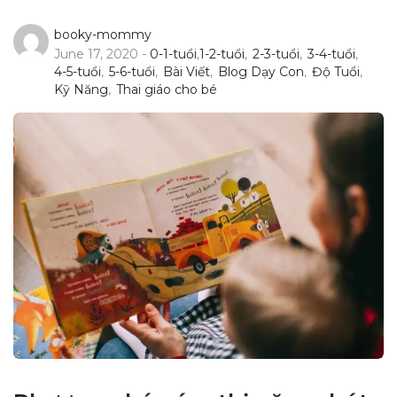
booky-mommy
June 17, 2020 -
0-1-tuổi
,
1-2-tuổi
,
2-3-tuổi
,
3-4-tuổi
,
4-5-tuổi
,
5-6-tuổi
,
Bài Viết
,
Blog Dạy Con
,
Độ Tuổi
,
Kỹ Năng
,
Thai giáo cho bé