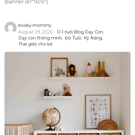
[banner id="9215"]
booky-mommy
August 29, 2020 -
0-1-tuổi
,
Blog Dạy Con
,
Dạy con thông minh
,
Độ Tuổi
,
Kỹ Năng
,
Thai giáo cho bé