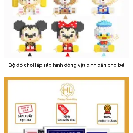
Đi Đến Nơi Bán
Bộ đồ chơi lắp ráp hình động vật xinh xắn cho bé