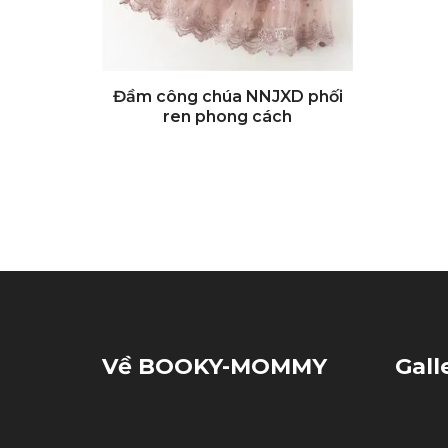
Đầm công chúa NNJXD phối
ren phong cách
Về BOOKY-MOMMY
Gall