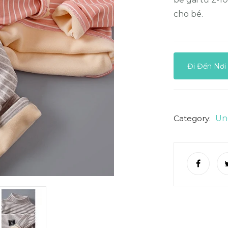
cho bé.
Đi Đến Nơi
Category:
Un