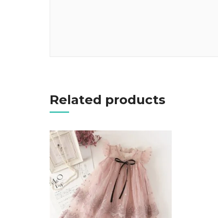
Đi Đến Nơi Bán
Related products