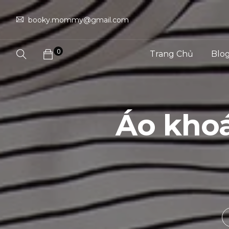
booky.mommy@gmail.com
0
Trang Chủ
Blo
Áo kho