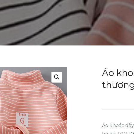
Áo kho
thương
Áo khoác dày
bé gái từ 2-1